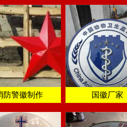
消防警徽制作
国徽厂家