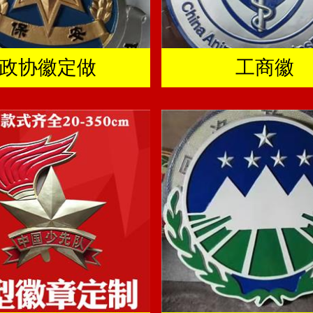
政协徽定做
工商徽