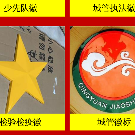
少先队徽
城管执法
检验检疫徽
城管徽标