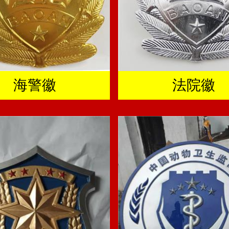
海警徽
法院徽