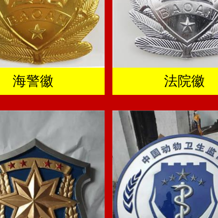
海警徽
法院徽