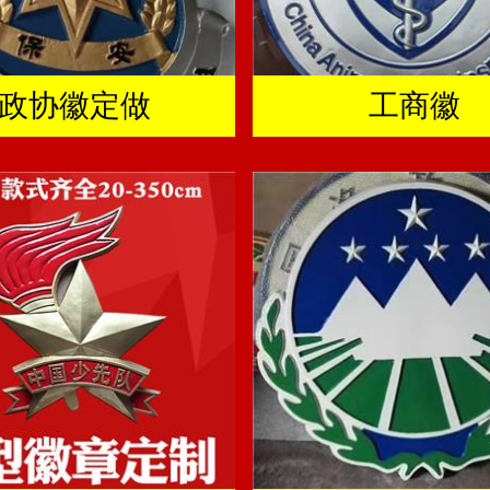
政协徽定做
工商徽