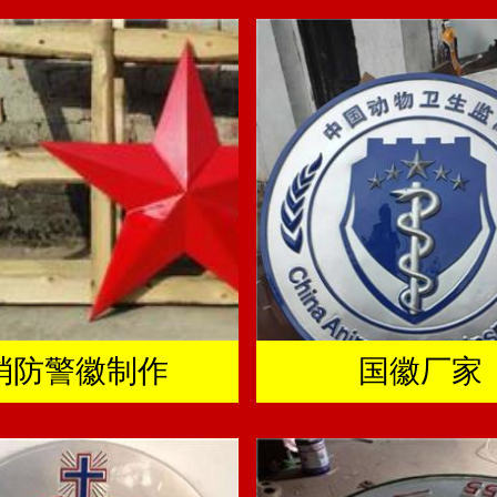
消防警徽制作
国徽厂家