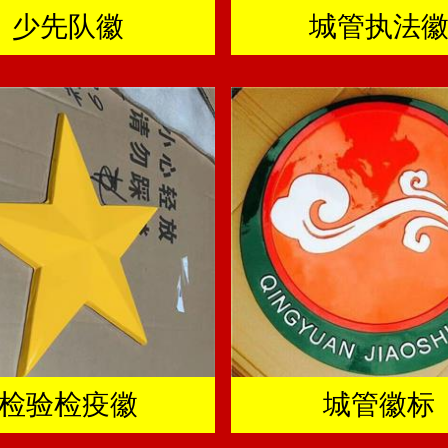
少先队徽
城管执法
检验检疫徽
城管徽标