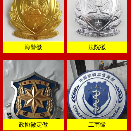
海警徽
法院徽
政协徽定做
工商徽