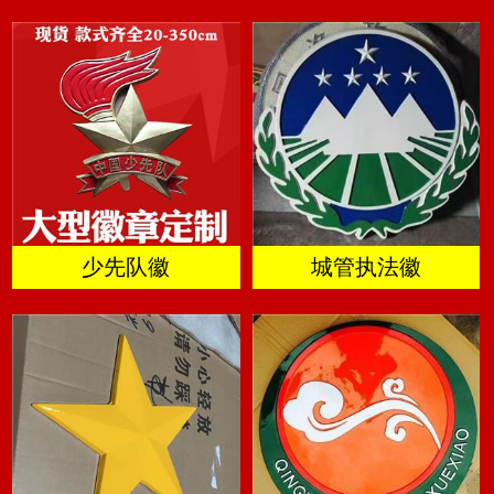
少先队徽
城管执法徽