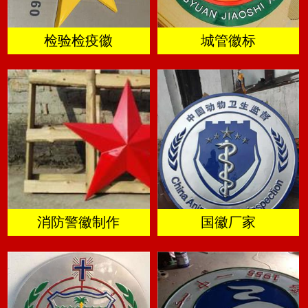
检验检疫徽
城管徽标
消防警徽制作
国徽厂家