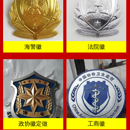
海警徽
法院徽
政协徽定做
工商徽