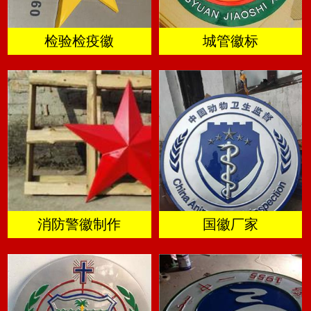
检验检疫徽
城管徽标
消防警徽制作
国徽厂家