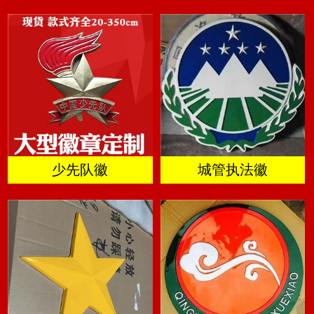
少先队徽
城管执法徽