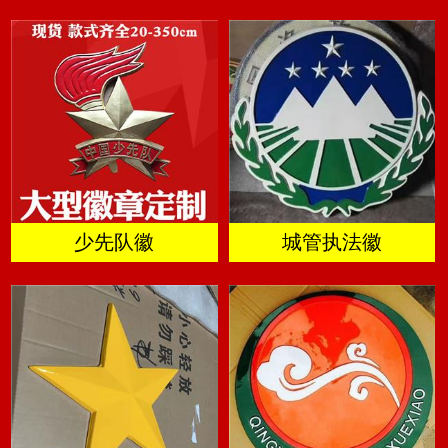
少先队徽
城管执法徽