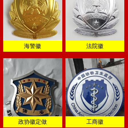
海警徽
法院徽
政协徽定做
工商徽