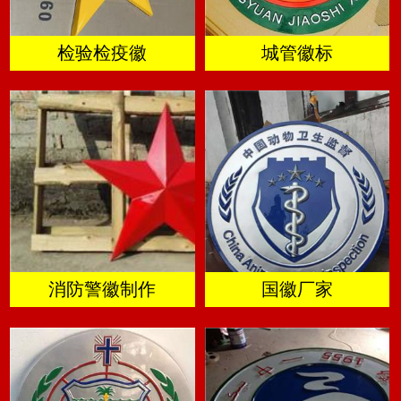
检验检疫徽
城管徽标
消防警徽制作
国徽厂家