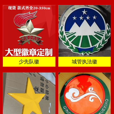
少先队徽
城管执法徽