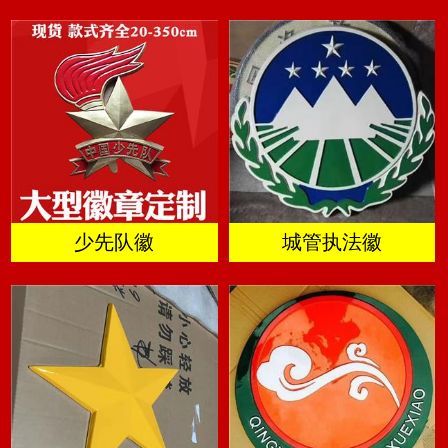
少先队徽
城管执法徽