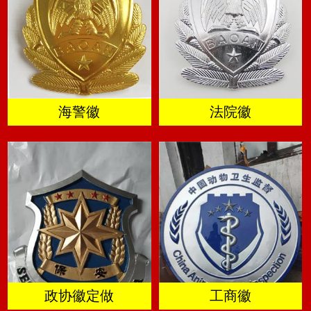
海警徽
法院徽
政协徽定做
工商徽