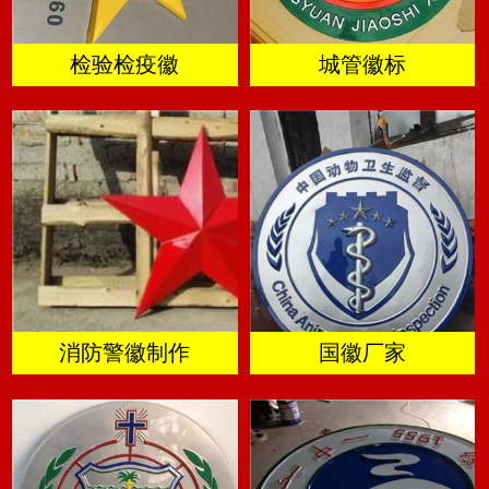
检验检疫徽
城管徽标
消防警徽制作
国徽厂家