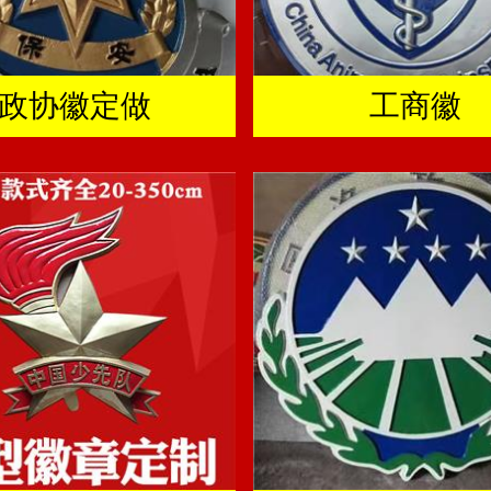
政协徽定做
工商徽