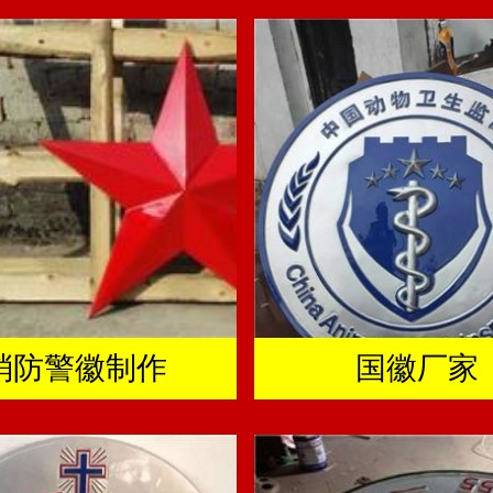
消防警徽制作
国徽厂家