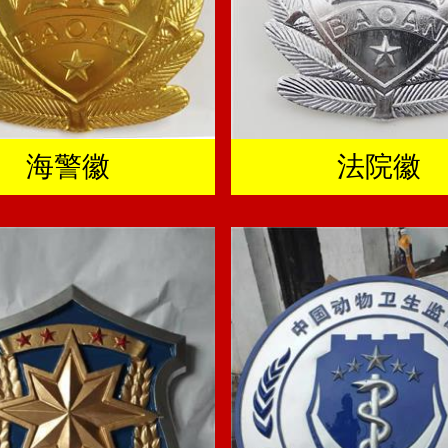
海警徽
法院徽