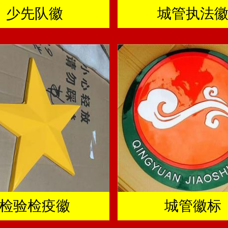
少先队徽
城管执法
检验检疫徽
城管徽标