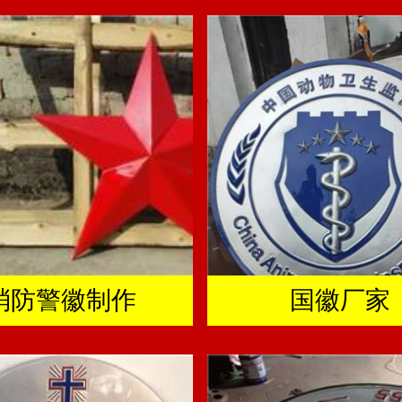
消防警徽制作
国徽厂家