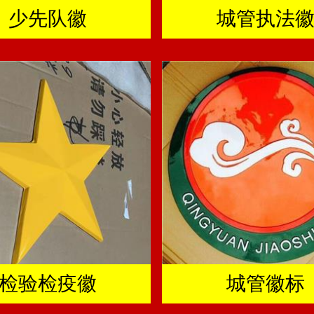
少先队徽
城管执法
检验检疫徽
城管徽标