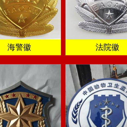
海警徽
法院徽