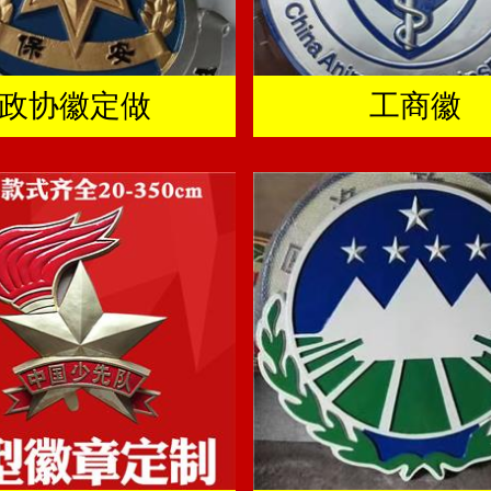
政协徽定做
工商徽