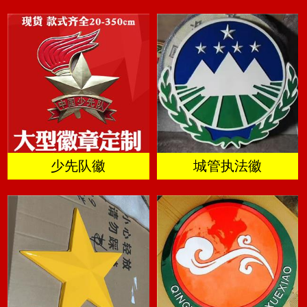
少先队徽
城管执法徽