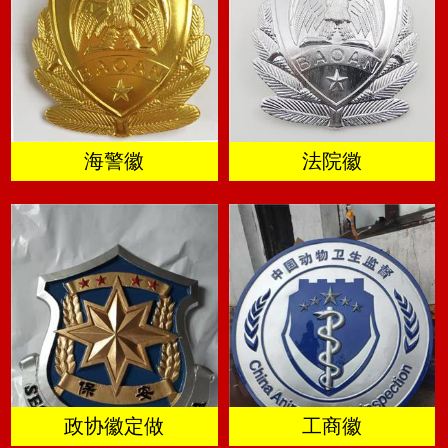
海警徽
法院徽
政协徽定做
工商徽