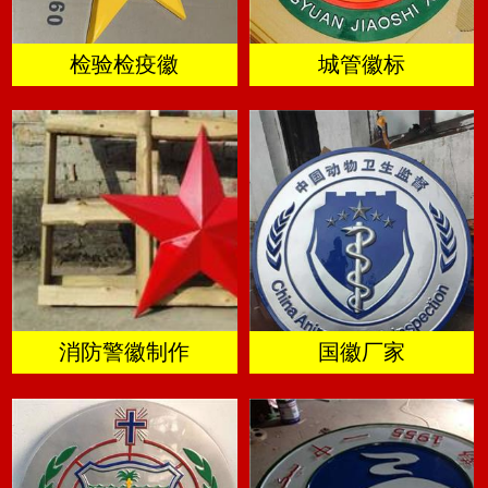
检验检疫徽
城管徽标
消防警徽制作
国徽厂家