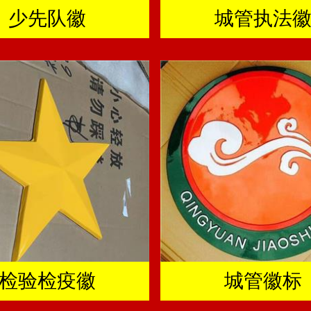
少先队徽
城管执法
检验检疫徽
城管徽标