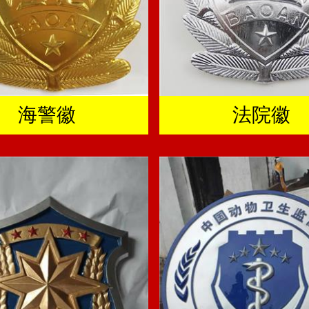
海警徽
法院徽