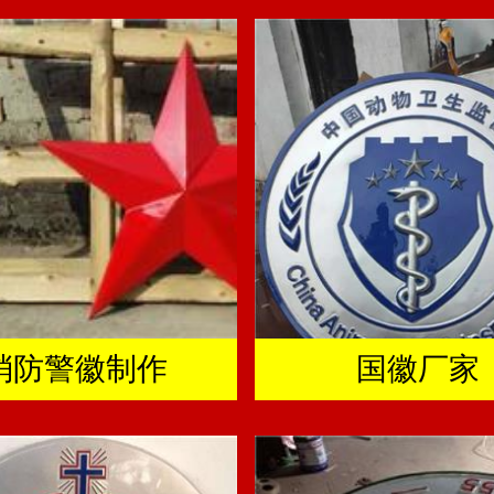
消防警徽制作
国徽厂家