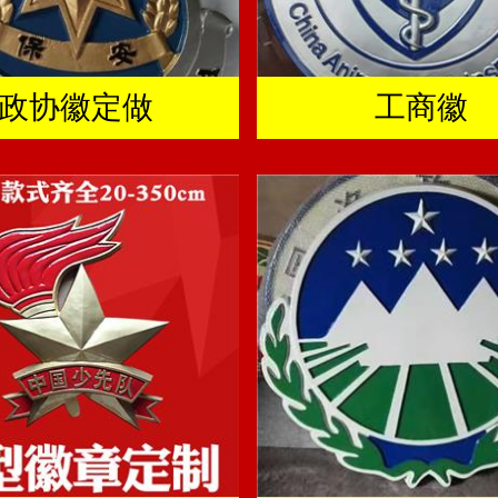
政协徽定做
工商徽