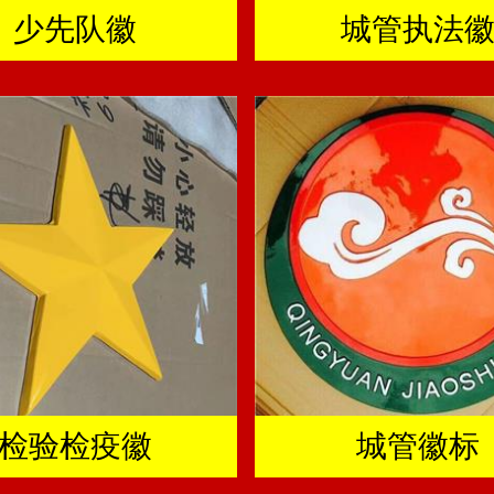
少先队徽
城管执法
检验检疫徽
城管徽标