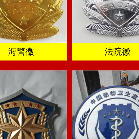
海警徽
法院徽