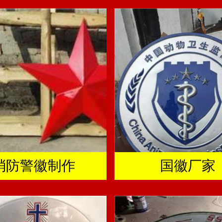
消防警徽制作
国徽厂家