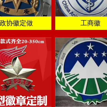
政协徽定做
工商徽