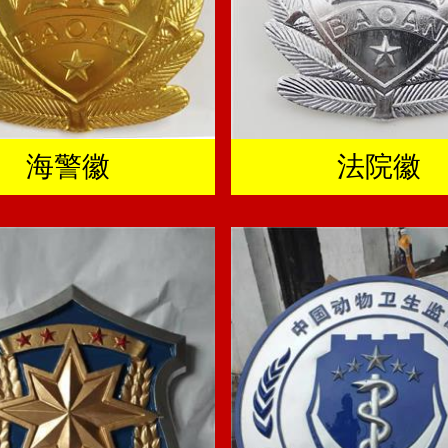
海警徽
法院徽