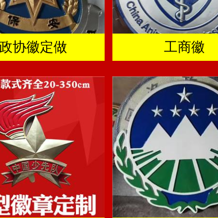
政协徽定做
工商徽