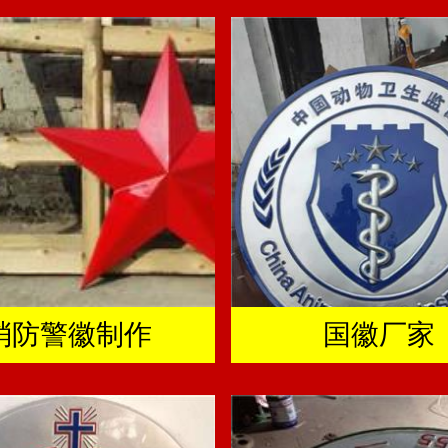
消防警徽制作
国徽厂家