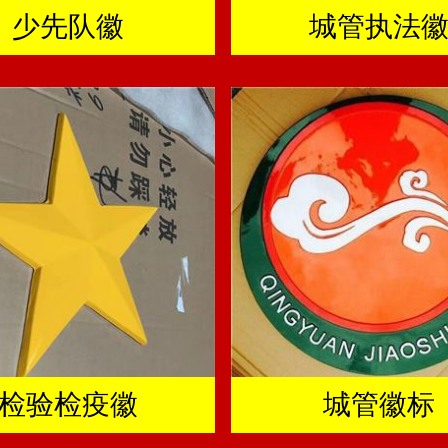
少先队徽
城管执法
检验检疫徽
城管徽标